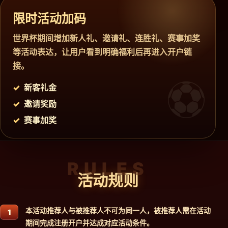
K8凯发棋牌APP
凯发下载进入即可获得棋牌APP，平台专业安全并汇聚
多场馆玩法，包含凯发棋牌、高登棋牌、双赢棋牌与博
雅棋牌，官方直营+欧洲顶级安全保障，经典棋牌齐全
支持好友对战。
点击下载