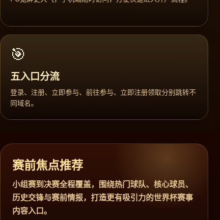
k8凯发体育APP