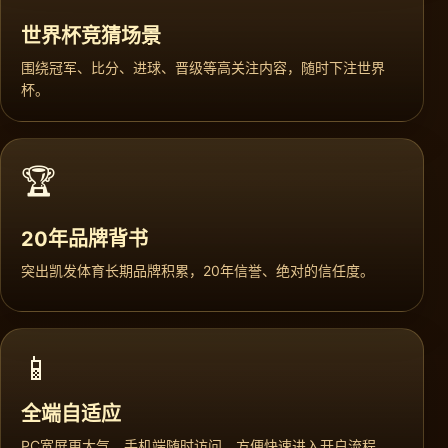
k8凯发全站APP
通过k8凯发进入凯发全站APP，体育赛事、电子娱乐、
凯发彩票官网、电竞与棋牌项目一应俱全，扫码下载进
入即可立即开始畅玩。
点击下载